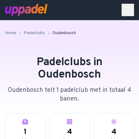
Home
Padelclubs
Oudenbosch
Padelclubs in
Oudenbosch
Oudenbosch telt 1 padelclub met in totaal 4
banen.
1
4
4