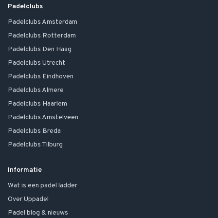
Padelclubs
Padelclubs
Amsterdam
Padelclubs
Rotterdam
Padelclubs
Den Haag
Padelclubs
Utrecht
Padelclubs
Eindhoven
Padelclubs
Almere
Padelclubs
Haarlem
Padelclubs
Amstelveen
Padelclubs
Breda
Padelclubs
Tilburg
Informatie
Wat is een padel ladder
Over Uppadel
Padel blog & nieuws