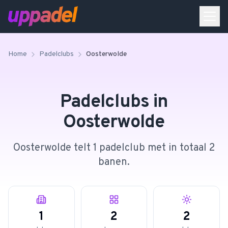
Home
Padelclubs
Oosterwolde
Padelclubs in
Oosterwolde
Oosterwolde telt 1 padelclub met in totaal 2
banen.
1
2
2