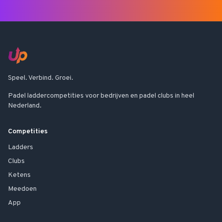
Speel. Verbind. Groei.
Padel laddercompetities voor bedrijven en padel clubs in heel
Nederland.
Competities
Ladders
Clubs
Ketens
Meedoen
App