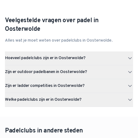
Veelgestelde vragen over padel in
Oosterwolde
Alles wat je moet weten over padelclubs in
Oosterwolde
.
Hoeveel padelclubs zijn er in Oosterwolde?
Oosterwolde heeft 1 padelclubs met in totaal 2 padelbanen.
Zijn er outdoor padelbanen in Oosterwolde?
Ja, Oosterwolde heeft 2 outdoor padelbanen. Ideaal voor lekker
Zijn er ladder competities in Oosterwolde?
buiten spelen bij mooi weer.
Op dit moment zijn er nog geen actieve ladder competities in
Welke padelclubs zijn er in Oosterwolde?
Oosterwolde. Via Uppadel kun je een ladder starten zodra er
voldoende interesse is.
In Oosterwolde vind je onder andere TC Oosterwolde. In totaal zijn
er 1 padelclubs in Oosterwolde.
Padelclubs in andere steden