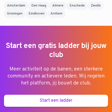
Amsterdam
Den Haag
Almere
Enschede
Zwolle
Groningen
Eindhoven
Arnhem
Start een gratis ladder bij jouw
club
Meer activiteit op de banen, een sterkere
community en actievere leden. Wij regelen
het platform, jij bouwt de club.
Start een ladder