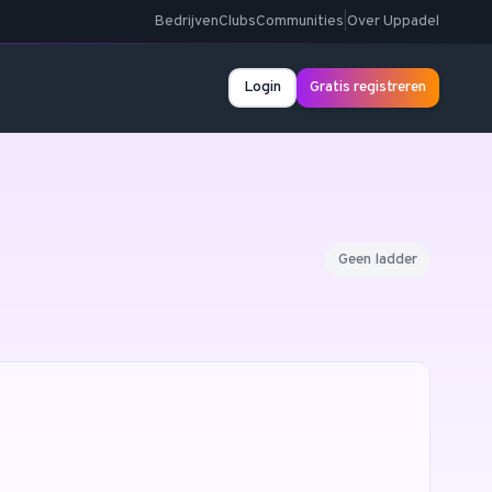
Bedrijven
Clubs
Communities
|
Over Uppadel
Login
Gratis registreren
Geen ladder