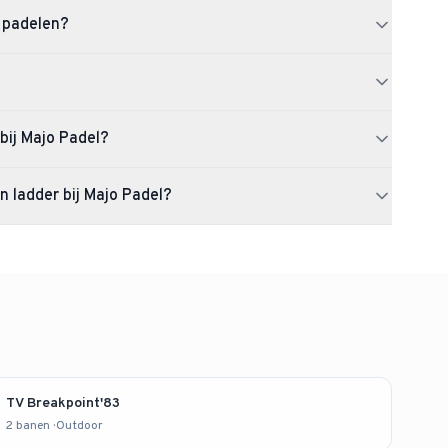
x indoor). De club is gevestigd in Oss.
r padelen?
anen. Je kunt hier het hele jaar door padellen, ongeacht het
euvelstraat 19 te Oss.
 bij Majo Padel?
competitie actief bij Majo Padel. Via Uppadel kun je een ladder
 ladder bij Majo Padel?
r een beschikbaar komt.
 op Uppadel of er actieve ladders zijn. Op dit moment is er nog
 Zodra er een ladder start kun je je individueel aanmelden en een
eld op speelsterkte en speelt op eigen tempo.
TV Breakpoint'83
2
banen
· Outdoor