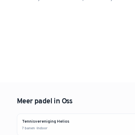
Meer padel in
Oss
Tennisvereniging Helios
7
banen
· Indoor