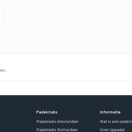
den.
Padelclubs
Informatie
Padelclubs
Amsterdam
Wat is een padel 
Padelclubs
Rotterdam
Over Uppadel