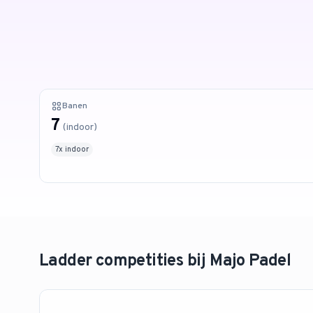
Banen
7
(
indoor
)
7
x
indoor
Ladder competities bij
Majo Padel