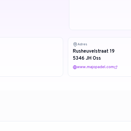
Adres
Rusheuvelstraat 19
5346 JH Oss
www.majopadel.com