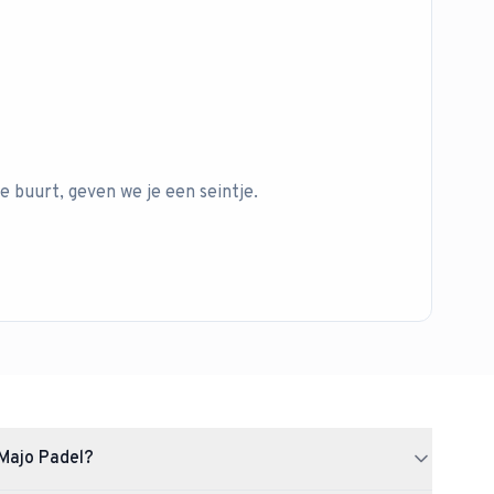
e buurt, geven we je een seintje.
Majo Padel?