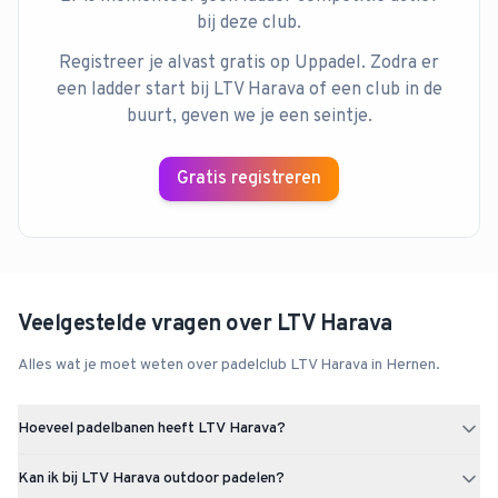
bij deze club.
Registreer je alvast gratis op Uppadel. Zodra er
een ladder start bij
LTV Harava
of een club in de
buurt, geven we je een seintje.
Gratis registreren
Veelgestelde vragen over
LTV Harava
Alles wat je moet weten over padelclub
LTV Harava
in
Hernen
.
Hoeveel padelbanen heeft LTV Harava?
LTV Harava heeft 2 padelbanen (2x outdoor). De club is gevestigd
Kan ik bij LTV Harava outdoor padelen?
in Hernen.