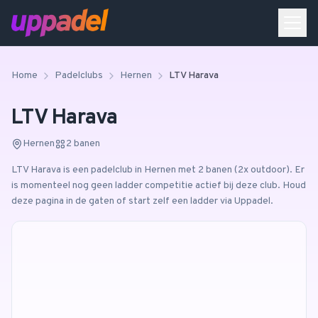
Home
Padelclubs
Hernen
LTV Harava
LTV Harava
Hernen
2
banen
LTV Harava
is een padelclub in
Hernen
met 2 banen
(2x outdoor)
.
Er
is momenteel nog geen ladder competitie actief bij deze club. Houd
deze pagina in de gaten of start zelf een ladder via Uppadel.