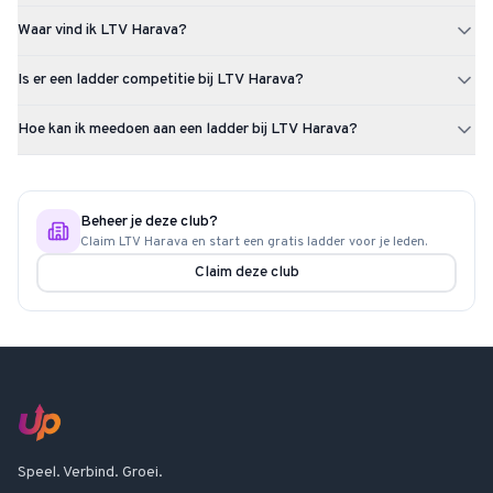
LTV Harava heeft 2 outdoor padelbanen.
Waar vind ik LTV Harava?
LTV Harava is gevestigd op Sportlaantje 2 te Hernen.
Is er een ladder competitie bij LTV Harava?
Er is momenteel nog geen ladder competitie actief bij LTV Harava.
Hoe kan ik meedoen aan een ladder bij LTV Harava?
Via Uppadel kun je een ladder starten of je aanmelden zodra er een
beschikbaar komt.
Kijk op de pagina van LTV Harava op Uppadel of er actieve ladders
zijn. Op dit moment is er nog geen ladder actief bij deze club. Zodra
er een ladder start kun je je individueel aanmelden en een team
Beheer je deze club?
aanmaken. Je wordt ingedeeld op speelsterkte en speelt op eigen
Claim
LTV Harava
en start een gratis ladder voor je leden.
tempo.
Claim deze club
Speel. Verbind. Groei.