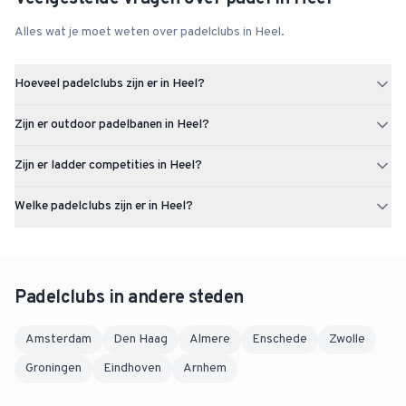
Alles wat je moet weten over padelclubs in
Heel
.
Hoeveel padelclubs zijn er in Heel?
Heel heeft 1 padelclubs met in totaal 2 padelbanen.
Zijn er outdoor padelbanen in Heel?
Ja, Heel heeft 2 outdoor padelbanen. Ideaal voor lekker buiten
Zijn er ladder competities in Heel?
spelen bij mooi weer.
Op dit moment zijn er nog geen actieve ladder competities in Heel.
Welke padelclubs zijn er in Heel?
Via Uppadel kun je een ladder starten zodra er voldoende interesse
is.
In Heel vind je onder andere TC Helios. In totaal zijn er 1 padelclubs
in Heel.
Padelclubs in andere steden
Amsterdam
Den Haag
Almere
Enschede
Zwolle
Groningen
Eindhoven
Arnhem