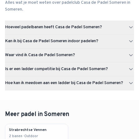
Alles wat je moet weten over padelclub
Casa de Padel Someren
in
Someren
.
Hoeveel padelbanen heeft Casa de Padel Someren?
Casa de Padel Someren heeft 7 padelbanen (7x indoor). De club is
Kan ik bij Casa de Padel Someren indoor padelen?
gevestigd in Someren.
Casa de Padel Someren heeft 7 indoor padelbanen. Je kunt hier het
Waar vind ik Casa de Padel Someren?
hele jaar door padellen, ongeacht het weer.
Casa de Padel Someren is gevestigd op Loovebaan 25 te Someren.
Is er een ladder competitie bij Casa de Padel Someren?
Er is momenteel nog geen ladder competitie actief bij Casa de
Hoe kan ik meedoen aan een ladder bij Casa de Padel Someren?
Padel Someren. Via Uppadel kun je een ladder starten of je
aanmelden zodra er een beschikbaar komt.
Kijk op de pagina van Casa de Padel Someren op Uppadel of er
actieve ladders zijn. Op dit moment is er nog geen ladder actief bij
deze club. Zodra er een ladder start kun je je individueel aanmelden
en een team aanmaken. Je wordt ingedeeld op speelsterkte en
Meer padel in
Someren
speelt op eigen tempo.
Strabrechtse Vennen
2
banen
· Outdoor