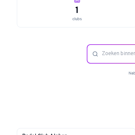
1
clubs
Nab