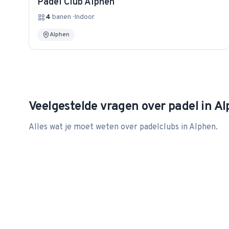
Padel Club Alphen
4
banen
·
Indoor
Alphen
Veelgestelde vragen over padel in
Al
Alles wat je moet weten over padelclubs in
Alphen
.