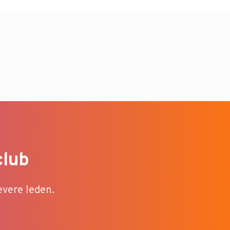
club
evere leden.