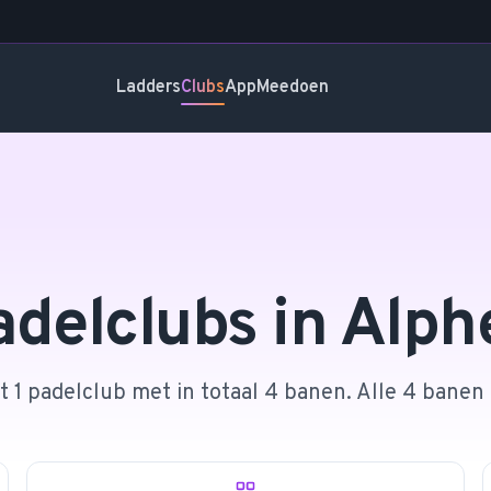
Ladders
Clubs
App
Meedoen
adelclubs in
Alph
t 1 padelclub met in totaal 4 banen. Alle 4 banen z