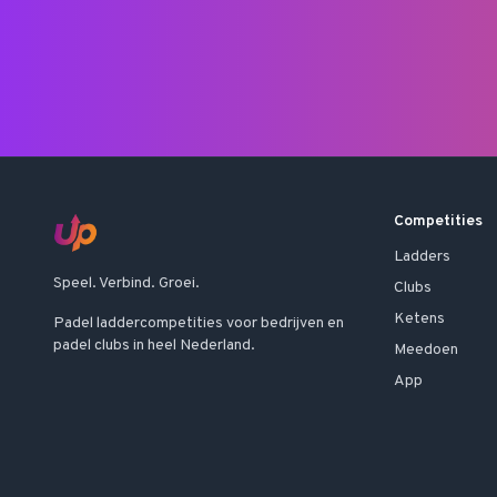
Competities
Ladders
Speel. Verbind. Groei.
Clubs
Ketens
Padel laddercompetities voor bedrijven en
padel clubs in heel Nederland.
Meedoen
App