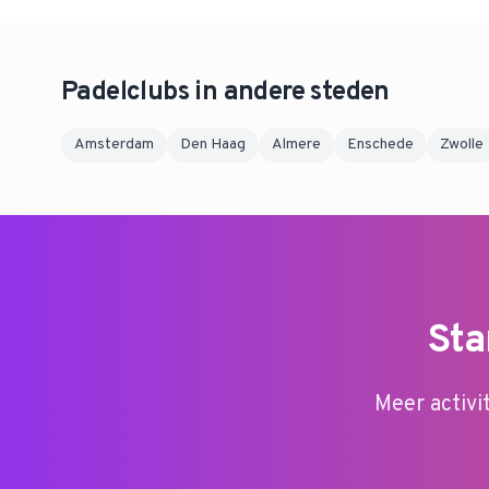
Padelclubs in andere steden
Amsterdam
Den Haag
Almere
Enschede
Zwolle
Sta
Meer activi