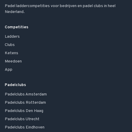
Padel laddercompetities voor bedrijven en padel clubs in heel
Nederland.
Competities
Ladders
Clubs
Ketens
Meedoen
App
Padelclubs
Padelclubs
Amsterdam
Padelclubs
Rotterdam
Padelclubs
Den Haag
Padelclubs
Utrecht
Padelclubs
Eindhoven